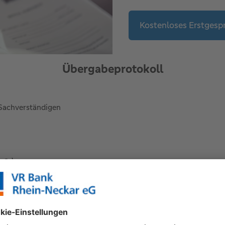
Kostenloses Erstgesp
Übergabeprotokoll
Sachverständigen
wSt)