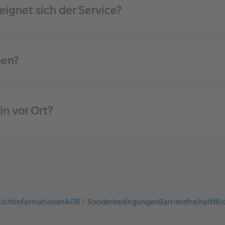
ignet sich der Service?
nen?
in vor Ort?
lichtinformationen
AGB / Sonderbedingungen
Barrierefreiheit
Wid