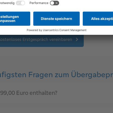
klären
ostenloses Erstgespräch vereinbaren
ufigsten Fragen zum Übergabepr
799,00 Euro enthalten?