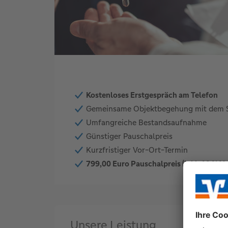
Kostenloses Erstgespräch am Telefon
Gemeinsame Objektbegehung mit dem 
Umfangreiche Bestandsaufnahme
Günstiger Pauschalpreis
Kurzfristiger Vor-Ort-Termin
799,00 Euro Pauschalpreis (inkl. 19 % M
Unsere Leistung