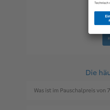
K
Die hä
Was ist im Pauschalpreis von 